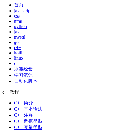
首页
javascript
css
html
python
java
mysql
go
c++
kotlin
linux
c
冰狐经验
学习笔记
自动化脚本
c++教程
C++ 简介
C++ 基本语法
C++ 注释
C++ 数据类型
C++ 变量类型