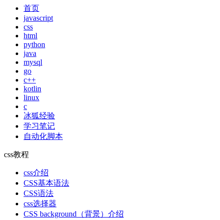
首页
javascript
css
html
python
java
mysql
go
c++
kotlin
linux
c
冰狐经验
学习笔记
自动化脚本
css教程
css介绍
CSS基本语法
CSS语法
css选择器
CSS background（背景）介绍