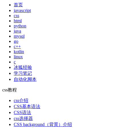
首页
javascript
css
html
python
java
mysql
go
c++
kotlin
linux
c
冰狐经验
学习笔记
自动化脚本
css教程
css介绍
CSS基本语法
CSS语法
css选择器
CSS background（背景）介绍