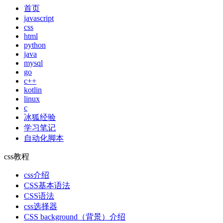
首页
javascript
css
html
python
java
mysql
go
c++
kotlin
linux
c
冰狐经验
学习笔记
自动化脚本
css教程
css介绍
CSS基本语法
CSS语法
css选择器
CSS background（背景）介绍