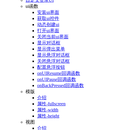
自定义登录UI
ui函数
安装ui界面
获取ui控件
动态创建ui
打开ui界面
关闭当前ui界面
显示对话框
显示弹出菜单
显示悬浮对话框
关闭悬浮对话框
配置悬浮按钮
onUIResume回调函数
onUIPause回调函数
onBackPressed回调函数
模版
介绍
属性-fullscreen
属性-width
属性-height
视图
介绍