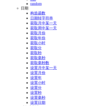
random
日期
构造函数
日期转字符串
获取月中某一天
获取周中某一天
获取月份
获取年份
获取小时
获取分
获取秒
获取毫秒
获取毫秒数
设置月中某一天
设置月份
设置年
设置小时
设置分
设置秒
设置毫秒
设置日期