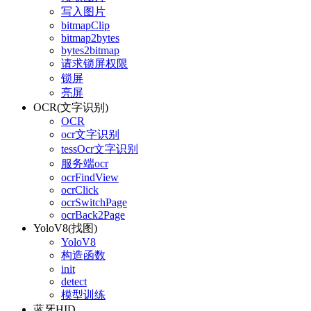
写入图片
bitmapClip
bitmap2bytes
bytes2bitmap
请求锁屏权限
锁屏
亮屏
OCR(文字识别)
OCR
ocr文字识别
tessOcr文字识别
服务端ocr
ocrFindView
ocrClick
ocrSwitchPage
ocrBack2Page
YoloV8(找图)
YoloV8
构造函数
init
detect
模型训练
蓝牙HID