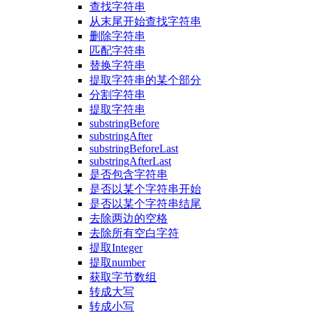
查找字符串
从末尾开始查找字符串
删除字符串
匹配字符串
替换字符串
提取字符串的某个部分
分割字符串
提取字符串
substringBefore
substringAfter
substringBeforeLast
substringAfterLast
是否包含字符串
是否以某个字符串开始
是否以某个字符串结尾
去除两边的空格
去除所有空白字符
提取Integer
提取number
获取字节数组
转成大写
转成小写