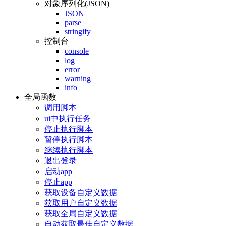
对象序列化(JSON)
JSON
parse
stringify
控制台
console
log
error
warning
info
全局函数
调用脚本
ui中执行任务
停止执行脚本
暂停执行脚本
继续执行脚本
退出登录
启动app
停止app
获取设备自定义数据
获取用户自定义数据
获取全局自定义数据
自动获取最佳自定义数据