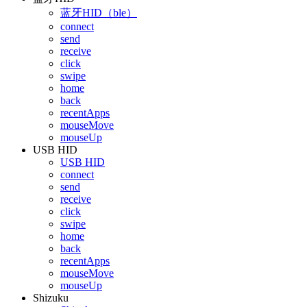
蓝牙HID（ble）
connect
send
receive
click
swipe
home
back
recentApps
mouseMove
mouseUp
USB HID
USB HID
connect
send
receive
click
swipe
home
back
recentApps
mouseMove
mouseUp
Shizuku