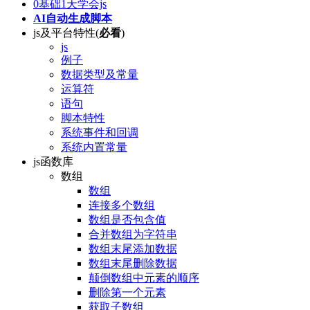
0基础1天学会js
AI自动生成脚本
js及平台特性(
必看
)
js
例子
数据类型及常量
运算符
语句
脚本特性
系统事件和回调
系统内置常量
js函数库
数组
数组
连接多个数组
数组是否包含值
合并数组为字符串
数组末尾添加数据
数组末尾删除数据
颠倒数组中元素的顺序
删除第一个元素
获取子数组