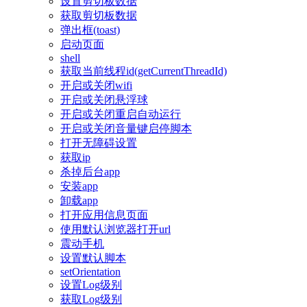
设置剪切板数据
获取剪切板数据
弹出框(toast)
启动页面
shell
获取当前线程id(getCurrentThreadId)
开启或关闭wifi
开启或关闭悬浮球
开启或关闭重启自动运行
开启或关闭音量键启停脚本
打开无障碍设置
获取ip
杀掉后台app
安装app
卸载app
打开应用信息页面
使用默认浏览器打开url
震动手机
设置默认脚本
setOrientation
设置Log级别
获取Log级别