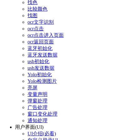
找色
比较颜色
找图
ocr文字识别
ocr点击
ocr点击进入页面
ocr返回页面
蓝牙初始化
蓝牙发送数据
usb初始化
usb发送数据
Yolo初始化
Yolo检测图片
亮屏
变量声明
弹窗处理
广告处理
窗口变化处理
通知处理
用户界面(UI)
UI介绍(必看)