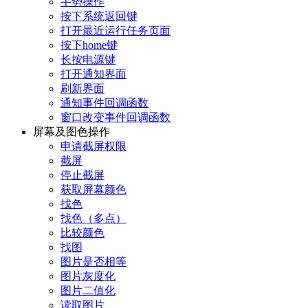
手势操作
按下系统返回键
打开最近运行任务页面
按下home键
长按电源键
打开通知界面
刷新界面
通知事件回调函数
窗口改变事件回调函数
屏幕及图色操作
申请截屏权限
截屏
停止截屏
获取屏幕颜色
找色
找色（多点）
比较颜色
找图
图片是否相等
图片灰度化
图片二值化
读取图片