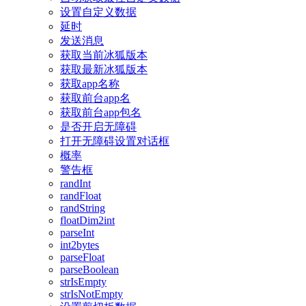
设置自定义数据
延时
发送消息
获取当前冰狐版本
获取最新冰狐版本
获取app名称
获取前台app名
获取前台app包名
是否开启无障碍
打开无障碍设置对话框
概率
警告框
randInt
randFloat
randString
floatDim2int
parseInt
int2bytes
parseFloat
parseBoolean
strIsEmpty
strIsNotEmpty