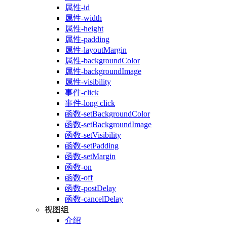
属性-id
属性-width
属性-height
属性-padding
属性-layoutMargin
属性-backgroundColor
属性-backgroundImage
属性-visibility
事件-click
事件-long click
函数-setBackgroundColor
函数-setBackgroundImage
函数-setVisibility
函数-setPadding
函数-setMargin
函数-on
函数-off
函数-postDelay
函数-cancelDelay
视图组
介绍