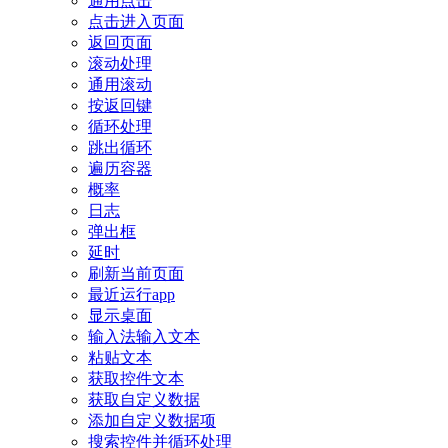
通用点击
点击进入页面
返回页面
滚动处理
通用滚动
按返回键
循环处理
跳出循环
遍历容器
概率
日志
弹出框
延时
刷新当前页面
最近运行app
显示桌面
输入法输入文本
粘贴文本
获取控件文本
获取自定义数据
添加自定义数据项
搜索控件并循环处理