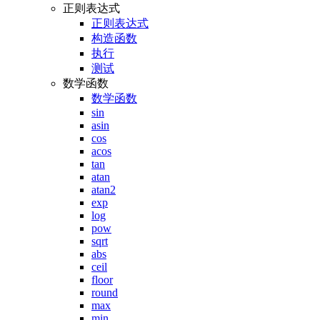
正则表达式
正则表达式
构造函数
执行
测试
数学函数
数学函数
sin
asin
cos
acos
tan
atan
atan2
exp
log
pow
sqrt
abs
ceil
floor
round
max
min