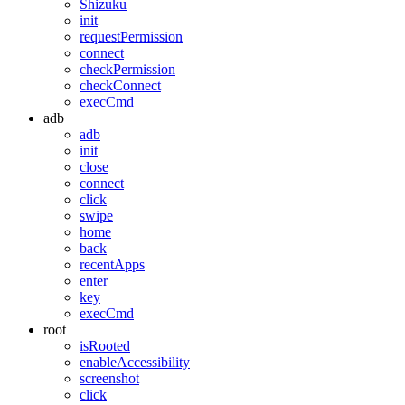
Shizuku
init
requestPermission
connect
checkPermission
checkConnect
execCmd
adb
adb
init
close
connect
click
swipe
home
back
recentApps
enter
key
execCmd
root
isRooted
enableAccessibility
screenshot
click