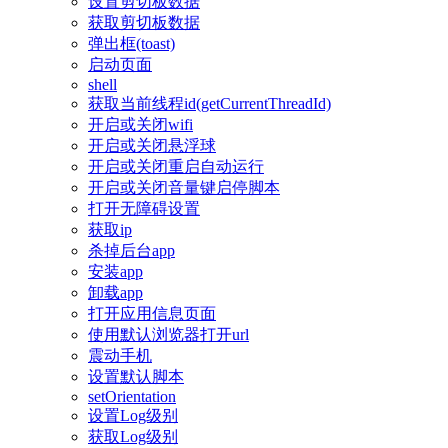
设置剪切板数据
获取剪切板数据
弹出框(toast)
启动页面
shell
获取当前线程id(getCurrentThreadId)
开启或关闭wifi
开启或关闭悬浮球
开启或关闭重启自动运行
开启或关闭音量键启停脚本
打开无障碍设置
获取ip
杀掉后台app
安装app
卸载app
打开应用信息页面
使用默认浏览器打开url
震动手机
设置默认脚本
setOrientation
设置Log级别
获取Log级别