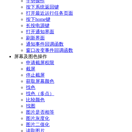
手势操作
按下系统返回键
打开最近运行任务页面
按下home键
长按电源键
打开通知界面
刷新界面
通知事件回调函数
窗口改变事件回调函数
屏幕及图色操作
申请截屏权限
截屏
停止截屏
获取屏幕颜色
找色
找色（多点）
比较颜色
找图
图片是否相等
图片灰度化
图片二值化
读取图片