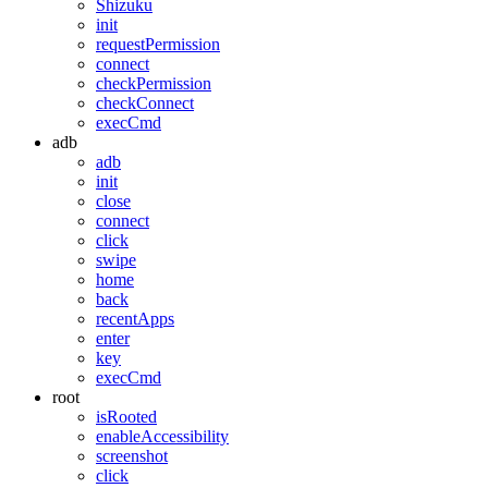
Shizuku
init
requestPermission
connect
checkPermission
checkConnect
execCmd
adb
adb
init
close
connect
click
swipe
home
back
recentApps
enter
key
execCmd
root
isRooted
enableAccessibility
screenshot
click