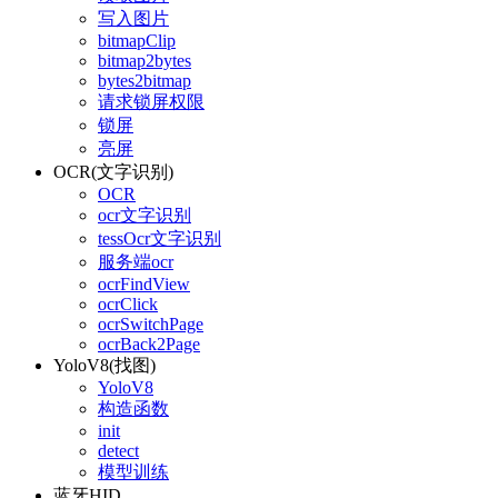
写入图片
bitmapClip
bitmap2bytes
bytes2bitmap
请求锁屏权限
锁屏
亮屏
OCR(文字识别)
OCR
ocr文字识别
tessOcr文字识别
服务端ocr
ocrFindView
ocrClick
ocrSwitchPage
ocrBack2Page
YoloV8(找图)
YoloV8
构造函数
init
detect
模型训练
蓝牙HID