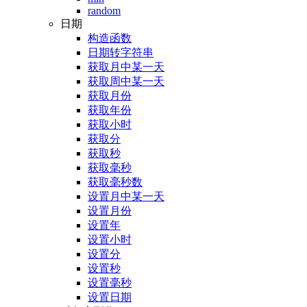
random
日期
构造函数
日期转字符串
获取月中某一天
获取周中某一天
获取月份
获取年份
获取小时
获取分
获取秒
获取毫秒
获取毫秒数
设置月中某一天
设置月份
设置年
设置小时
设置分
设置秒
设置毫秒
设置日期