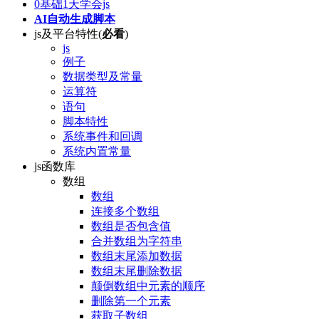
0基础1天学会js
AI自动生成脚本
js及平台特性(
必看
)
js
例子
数据类型及常量
运算符
语句
脚本特性
系统事件和回调
系统内置常量
js函数库
数组
数组
连接多个数组
数组是否包含值
合并数组为字符串
数组末尾添加数据
数组末尾删除数据
颠倒数组中元素的顺序
删除第一个元素
获取子数组