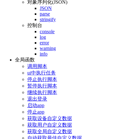
对象序列化(JSON)
JSON
parse
stringify
控制台
console
log
error
warning
info
全局函数
调用脚本
ui中执行任务
停止执行脚本
暂停执行脚本
继续执行脚本
退出登录
启动app
停止app
获取设备自定义数据
获取用户自定义数据
获取全局自定义数据
自动获取最佳自定义数据