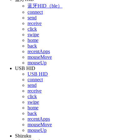
蓝牙HID（ble）
connect
send
receive
click
swipe
home
back
recentApps
mouseMove
mouseUp
USB HID
USB HID
connect
send
receive
click
swipe
home
back
recentApps
mouseMove
mouseUp
Shizuku