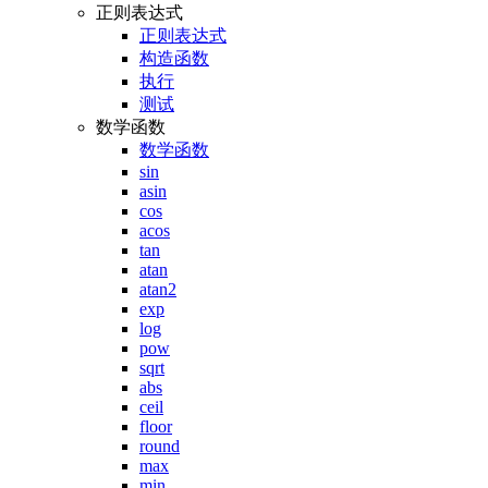
正则表达式
正则表达式
构造函数
执行
测试
数学函数
数学函数
sin
asin
cos
acos
tan
atan
atan2
exp
log
pow
sqrt
abs
ceil
floor
round
max
min