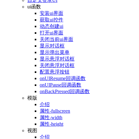
自定义登录UI
ui函数
安装ui界面
获取ui控件
动态创建ui
打开ui界面
关闭当前ui界面
显示对话框
显示弹出菜单
显示悬浮对话框
关闭悬浮对话框
配置悬浮按钮
onUIResume回调函数
onUIPause回调函数
onBackPressed回调函数
模版
介绍
属性-fullscreen
属性-width
属性-height
视图
介绍