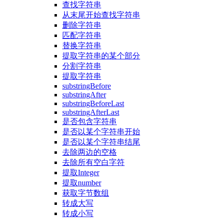
查找字符串
从末尾开始查找字符串
删除字符串
匹配字符串
替换字符串
提取字符串的某个部分
分割字符串
提取字符串
substringBefore
substringAfter
substringBeforeLast
substringAfterLast
是否包含字符串
是否以某个字符串开始
是否以某个字符串结尾
去除两边的空格
去除所有空白字符
提取Integer
提取number
获取字节数组
转成大写
转成小写