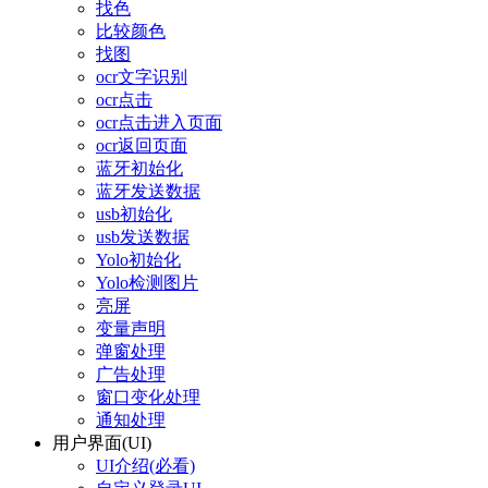
找色
比较颜色
找图
ocr文字识别
ocr点击
ocr点击进入页面
ocr返回页面
蓝牙初始化
蓝牙发送数据
usb初始化
usb发送数据
Yolo初始化
Yolo检测图片
亮屏
变量声明
弹窗处理
广告处理
窗口变化处理
通知处理
用户界面(UI)
UI介绍(必看)