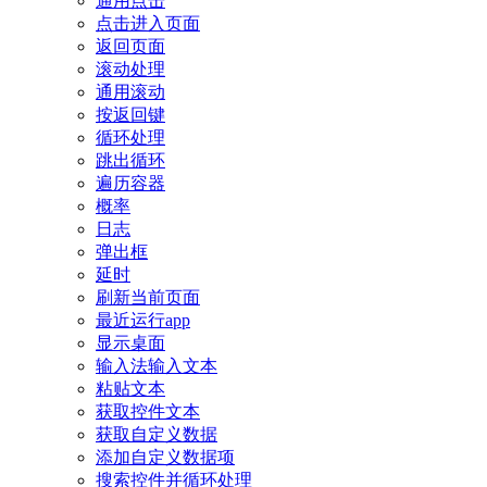
通用点击
点击进入页面
返回页面
滚动处理
通用滚动
按返回键
循环处理
跳出循环
遍历容器
概率
日志
弹出框
延时
刷新当前页面
最近运行app
显示桌面
输入法输入文本
粘贴文本
获取控件文本
获取自定义数据
添加自定义数据项
搜索控件并循环处理