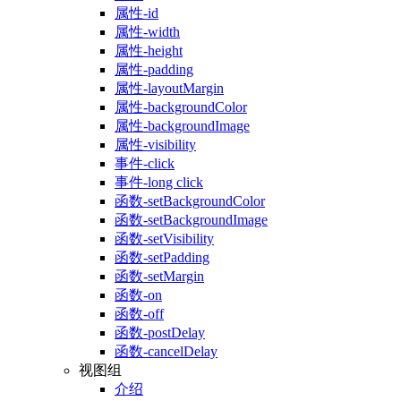
属性-id
属性-width
属性-height
属性-padding
属性-layoutMargin
属性-backgroundColor
属性-backgroundImage
属性-visibility
事件-click
事件-long click
函数-setBackgroundColor
函数-setBackgroundImage
函数-setVisibility
函数-setPadding
函数-setMargin
函数-on
函数-off
函数-postDelay
函数-cancelDelay
视图组
介绍