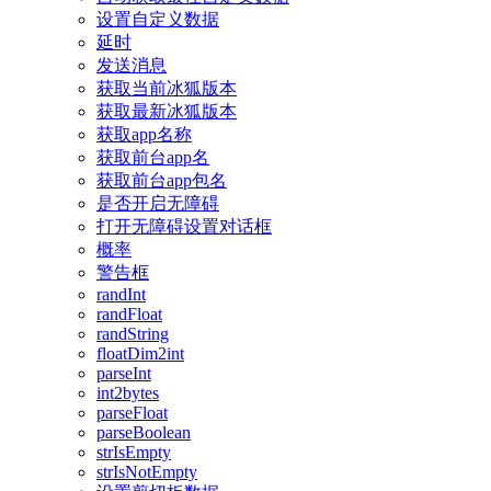
设置自定义数据
延时
发送消息
获取当前冰狐版本
获取最新冰狐版本
获取app名称
获取前台app名
获取前台app包名
是否开启无障碍
打开无障碍设置对话框
概率
警告框
randInt
randFloat
randString
floatDim2int
parseInt
int2bytes
parseFloat
parseBoolean
strIsEmpty
strIsNotEmpty