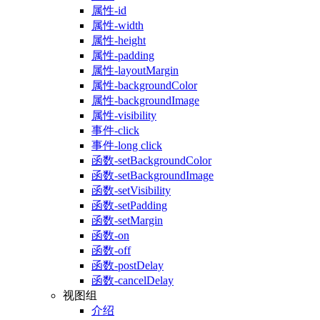
属性-id
属性-width
属性-height
属性-padding
属性-layoutMargin
属性-backgroundColor
属性-backgroundImage
属性-visibility
事件-click
事件-long click
函数-setBackgroundColor
函数-setBackgroundImage
函数-setVisibility
函数-setPadding
函数-setMargin
函数-on
函数-off
函数-postDelay
函数-cancelDelay
视图组
介绍