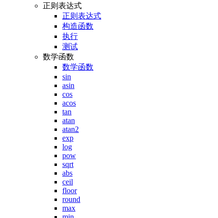
正则表达式
正则表达式
构造函数
执行
测试
数学函数
数学函数
sin
asin
cos
acos
tan
atan
atan2
exp
log
pow
sqrt
abs
ceil
floor
round
max
min