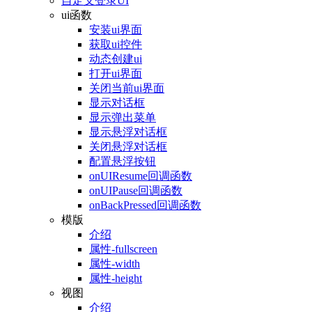
自定义登录UI
ui函数
安装ui界面
获取ui控件
动态创建ui
打开ui界面
关闭当前ui界面
显示对话框
显示弹出菜单
显示悬浮对话框
关闭悬浮对话框
配置悬浮按钮
onUIResume回调函数
onUIPause回调函数
onBackPressed回调函数
模版
介绍
属性-fullscreen
属性-width
属性-height
视图
介绍