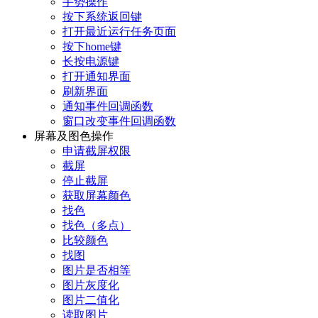
手势操作
按下系统返回键
打开最近运行任务页面
按下home键
长按电源键
打开通知界面
刷新界面
通知事件回调函数
窗口改变事件回调函数
屏幕及图色操作
申请截屏权限
截屏
停止截屏
获取屏幕颜色
找色
找色（多点）
比较颜色
找图
图片是否相等
图片灰度化
图片二值化
读取图片