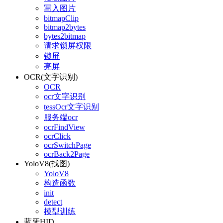
写入图片
bitmapClip
bitmap2bytes
bytes2bitmap
请求锁屏权限
锁屏
亮屏
OCR(文字识别)
OCR
ocr文字识别
tessOcr文字识别
服务端ocr
ocrFindView
ocrClick
ocrSwitchPage
ocrBack2Page
YoloV8(找图)
YoloV8
构造函数
init
detect
模型训练
蓝牙HID