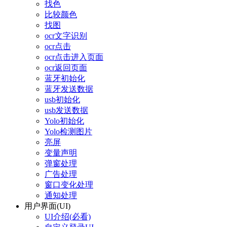
找色
比较颜色
找图
ocr文字识别
ocr点击
ocr点击进入页面
ocr返回页面
蓝牙初始化
蓝牙发送数据
usb初始化
usb发送数据
Yolo初始化
Yolo检测图片
亮屏
变量声明
弹窗处理
广告处理
窗口变化处理
通知处理
用户界面(UI)
UI介绍(必看)