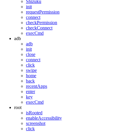
Shizuku
init
requestPermission
connect
checkPermission
checkConnect
execCmd
adb
adb
init
close
connect
click
swipe
home
back
recentApps
enter
key
execCmd
root
isRooted
enableAccessibility
screenshot
click