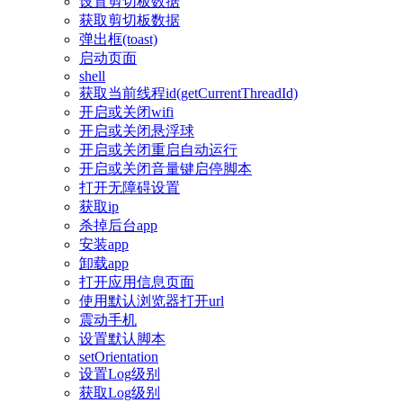
设置剪切板数据
获取剪切板数据
弹出框(toast)
启动页面
shell
获取当前线程id(getCurrentThreadId)
开启或关闭wifi
开启或关闭悬浮球
开启或关闭重启自动运行
开启或关闭音量键启停脚本
打开无障碍设置
获取ip
杀掉后台app
安装app
卸载app
打开应用信息页面
使用默认浏览器打开url
震动手机
设置默认脚本
setOrientation
设置Log级别
获取Log级别