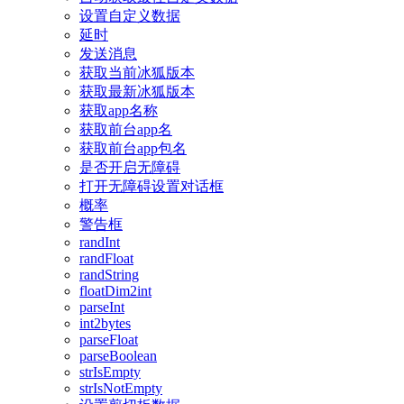
设置自定义数据
延时
发送消息
获取当前冰狐版本
获取最新冰狐版本
获取app名称
获取前台app名
获取前台app包名
是否开启无障碍
打开无障碍设置对话框
概率
警告框
randInt
randFloat
randString
floatDim2int
parseInt
int2bytes
parseFloat
parseBoolean
strIsEmpty
strIsNotEmpty