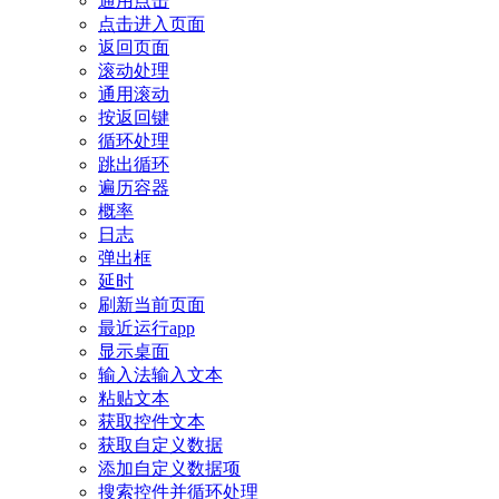
通用点击
点击进入页面
返回页面
滚动处理
通用滚动
按返回键
循环处理
跳出循环
遍历容器
概率
日志
弹出框
延时
刷新当前页面
最近运行app
显示桌面
输入法输入文本
粘贴文本
获取控件文本
获取自定义数据
添加自定义数据项
搜索控件并循环处理