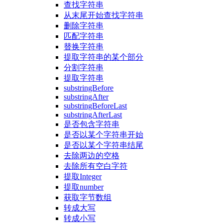
查找字符串
从末尾开始查找字符串
删除字符串
匹配字符串
替换字符串
提取字符串的某个部分
分割字符串
提取字符串
substringBefore
substringAfter
substringBeforeLast
substringAfterLast
是否包含字符串
是否以某个字符串开始
是否以某个字符串结尾
去除两边的空格
去除所有空白字符
提取Integer
提取number
获取字节数组
转成大写
转成小写