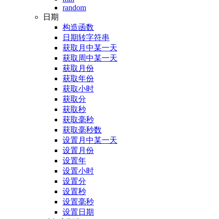
random
日期
构造函数
日期转字符串
获取月中某一天
获取周中某一天
获取月份
获取年份
获取小时
获取分
获取秒
获取毫秒
获取毫秒数
设置月中某一天
设置月份
设置年
设置小时
设置分
设置秒
设置毫秒
设置日期