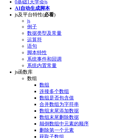
0基础1天学会js
AI自动生成脚本
js及平台特性(
必看
)
js
例子
数据类型及常量
运算符
语句
脚本特性
系统事件和回调
系统内置常量
js函数库
数组
数组
连接多个数组
数组是否包含值
合并数组为字符串
数组末尾添加数据
数组末尾删除数据
颠倒数组中元素的顺序
删除第一个元素
获取子数组