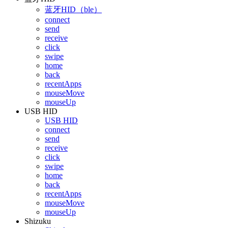
蓝牙HID（ble）
connect
send
receive
click
swipe
home
back
recentApps
mouseMove
mouseUp
USB HID
USB HID
connect
send
receive
click
swipe
home
back
recentApps
mouseMove
mouseUp
Shizuku