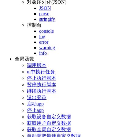
对象序列化(JSON)
JSON
parse
stringify
控制台
console
log
error
warning
info
全局函数
调用脚本
ui中执行任务
停止执行脚本
暂停执行脚本
继续执行脚本
退出登录
启动app
停止app
获取设备自定义数据
获取用户自定义数据
获取全局自定义数据
自动获取最佳自定义数据