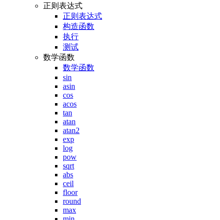
正则表达式
正则表达式
构造函数
执行
测试
数学函数
数学函数
sin
asin
cos
acos
tan
atan
atan2
exp
log
pow
sqrt
abs
ceil
floor
round
max
min