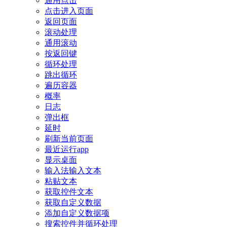
通用点击
点击进入页面
返回页面
滚动处理
通用滚动
按返回键
循环处理
跳出循环
遍历容器
概率
日志
弹出框
延时
刷新当前页面
最近运行app
显示桌面
输入法输入文本
粘贴文本
获取控件文本
获取自定义数据
添加自定义数据项
搜索控件并循环处理