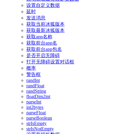
设置自定义数据
延时
发送消息
获取当前冰狐版本
获取最新冰狐版本
获取app名称
获取前台app名
获取前台app包名
是否开启无障碍
打开无障碍设置对话框
概率
警告框
randInt
randFloat
randString
floatDim2int
parseInt
int2bytes
parseFloat
parseBoolean
strIsEmpty
strIsNotEmpty