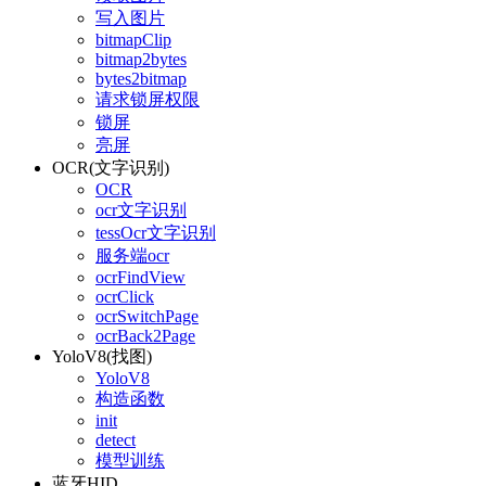
写入图片
bitmapClip
bitmap2bytes
bytes2bitmap
请求锁屏权限
锁屏
亮屏
OCR(文字识别)
OCR
ocr文字识别
tessOcr文字识别
服务端ocr
ocrFindView
ocrClick
ocrSwitchPage
ocrBack2Page
YoloV8(找图)
YoloV8
构造函数
init
detect
模型训练
蓝牙HID