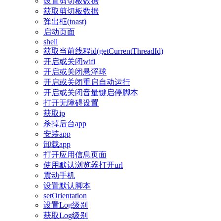
设置剪切板数据
获取剪切板数据
弹出框(toast)
启动页面
shell
获取当前线程id(getCurrentThreadId)
开启或关闭wifi
开启或关闭悬浮球
开启或关闭重启自动运行
开启或关闭音量键启停脚本
打开无障碍设置
获取ip
杀掉后台app
安装app
卸载app
打开应用信息页面
使用默认浏览器打开url
震动手机
设置默认脚本
setOrientation
设置Log级别
获取Log级别