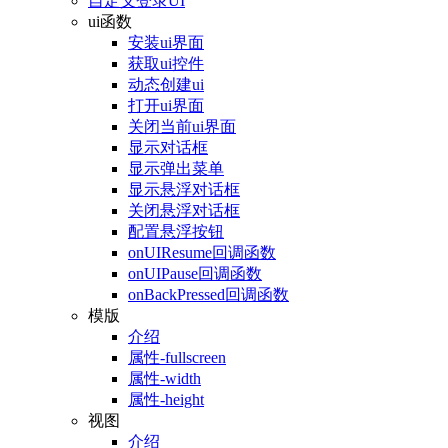
自定义登录UI
ui函数
安装ui界面
获取ui控件
动态创建ui
打开ui界面
关闭当前ui界面
显示对话框
显示弹出菜单
显示悬浮对话框
关闭悬浮对话框
配置悬浮按钮
onUIResume回调函数
onUIPause回调函数
onBackPressed回调函数
模版
介绍
属性-fullscreen
属性-width
属性-height
视图
介绍