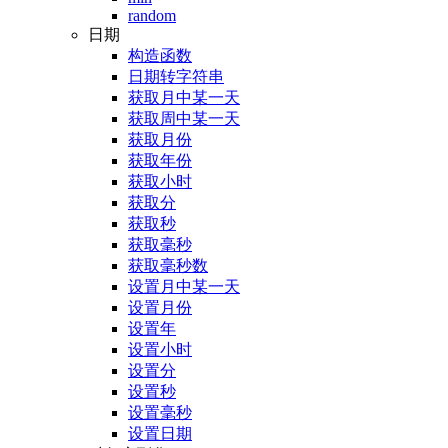
random
日期
构造函数
日期转字符串
获取月中某一天
获取周中某一天
获取月份
获取年份
获取小时
获取分
获取秒
获取毫秒
获取毫秒数
设置月中某一天
设置月份
设置年
设置小时
设置分
设置秒
设置毫秒
设置日期