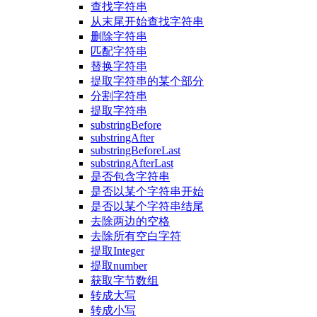
查找字符串
从末尾开始查找字符串
删除字符串
匹配字符串
替换字符串
提取字符串的某个部分
分割字符串
提取字符串
substringBefore
substringAfter
substringBeforeLast
substringAfterLast
是否包含字符串
是否以某个字符串开始
是否以某个字符串结尾
去除两边的空格
去除所有空白字符
提取Integer
提取number
获取字节数组
转成大写
转成小写