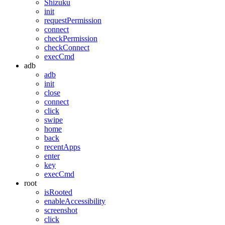
Shizuku
init
requestPermission
connect
checkPermission
checkConnect
execCmd
adb
adb
init
close
connect
click
swipe
home
back
recentApps
enter
key
execCmd
root
isRooted
enableAccessibility
screenshot
click