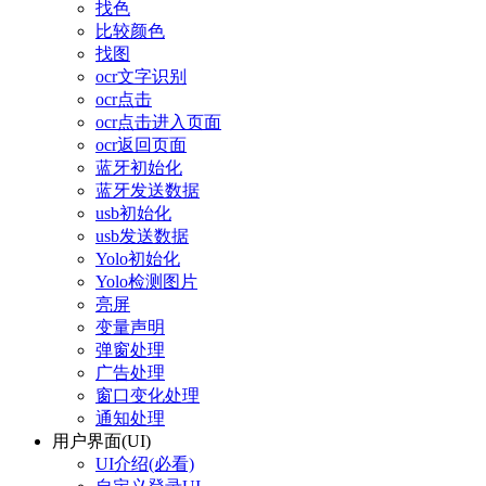
找色
比较颜色
找图
ocr文字识别
ocr点击
ocr点击进入页面
ocr返回页面
蓝牙初始化
蓝牙发送数据
usb初始化
usb发送数据
Yolo初始化
Yolo检测图片
亮屏
变量声明
弹窗处理
广告处理
窗口变化处理
通知处理
用户界面(UI)
UI介绍(必看)