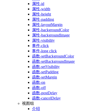
属性-id
属性-width
属性-height
属性-padding
属性-layoutMargin
属性-backgroundColor
属性-backgroundImage
属性-visibility
事件-click
事件-long click
函数-setBackgroundColor
函数-setBackgroundImage
函数-setVisibility
函数-setPadding
函数-setMargin
函数-on
函数-off
函数-postDelay
函数-cancelDelay
视图组
介绍