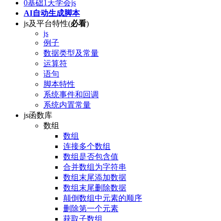
0基础1天学会js
AI自动生成脚本
js及平台特性(
必看
)
js
例子
数据类型及常量
运算符
语句
脚本特性
系统事件和回调
系统内置常量
js函数库
数组
数组
连接多个数组
数组是否包含值
合并数组为字符串
数组末尾添加数据
数组末尾删除数据
颠倒数组中元素的顺序
删除第一个元素
获取子数组