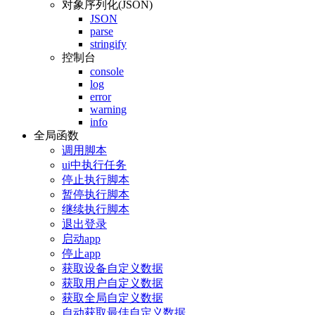
对象序列化(JSON)
JSON
parse
stringify
控制台
console
log
error
warning
info
全局函数
调用脚本
ui中执行任务
停止执行脚本
暂停执行脚本
继续执行脚本
退出登录
启动app
停止app
获取设备自定义数据
获取用户自定义数据
获取全局自定义数据
自动获取最佳自定义数据