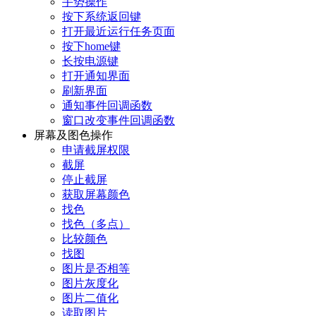
手势操作
按下系统返回键
打开最近运行任务页面
按下home键
长按电源键
打开通知界面
刷新界面
通知事件回调函数
窗口改变事件回调函数
屏幕及图色操作
申请截屏权限
截屏
停止截屏
获取屏幕颜色
找色
找色（多点）
比较颜色
找图
图片是否相等
图片灰度化
图片二值化
读取图片