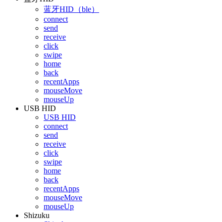
蓝牙HID（ble）
connect
send
receive
click
swipe
home
back
recentApps
mouseMove
mouseUp
USB HID
USB HID
connect
send
receive
click
swipe
home
back
recentApps
mouseMove
mouseUp
Shizuku